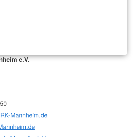
nheim e.V.
0
50
.DRK-Mannheim.de
Mannheim.de