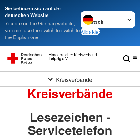
Sie befinden sich auf der
Sprache wechseln zu
deutschen Website
You are on the German website,
you can use the switch to switch to
Alles klar
the English one
Akademischer Kreisverband
Leipzig e.V.
Kreisverbände
Kreisverbände
Lesezeichen -
Servicetelefon