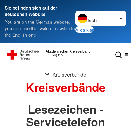
Sie befinden sich auf der
Sprache wechseln zu
deutschen Website
You are on the German website,
you can use the switch to switch to
Alles klar
the English one
Akademischer Kreisverband
Leipzig e.V.
Kreisverbände
Kreisverbände
Lesezeichen -
Servicetelefon