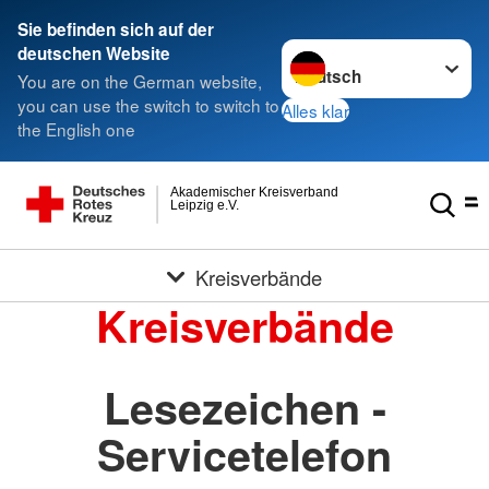
Sie befinden sich auf der
Sprache wechseln zu
deutschen Website
You are on the German website,
you can use the switch to switch to
Alles klar
the English one
Akademischer Kreisverband
Leipzig e.V.
Kreisverbände
Kreisverbände
Lesezeichen -
Servicetelefon