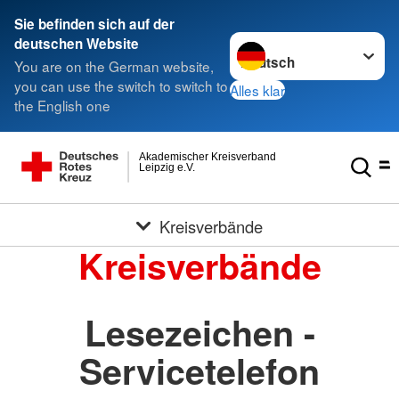
Sie befinden sich auf der
Sprache wechseln zu
deutschen Website
You are on the German website,
you can use the switch to switch to
Alles klar
the English one
Akademischer Kreisverband
Leipzig e.V.
Kreisverbände
Kreisverbände
Lesezeichen -
Servicetelefon