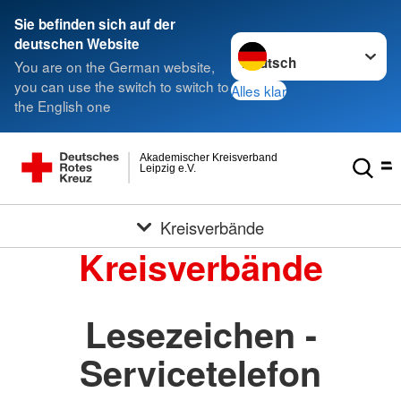
Sie befinden sich auf der
Sprache wechseln zu
deutschen Website
You are on the German website,
you can use the switch to switch to
Alles klar
the English one
Akademischer Kreisverband
Leipzig e.V.
Kreisverbände
Kreisverbände
Lesezeichen -
Servicetelefon