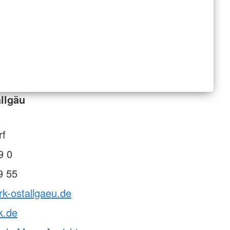
llgäu
rf
9 0
9 55
rk-ostallgaeu.de
k.de