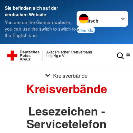
Sie befinden sich auf der
Sprache wechseln zu
deutschen Website
You are on the German website,
you can use the switch to switch to
Alles klar
the English one
Akademischer Kreisverband
Leipzig e.V.
Kreisverbände
Kreisverbände
Lesezeichen -
Servicetelefon