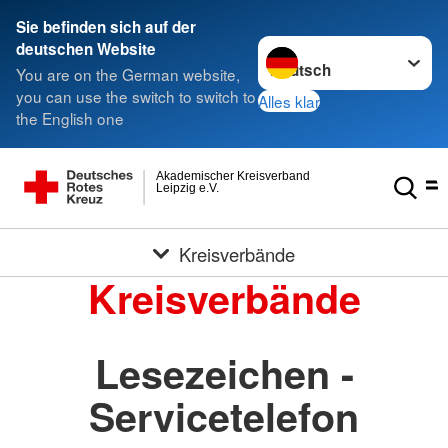
Sie befinden sich auf der
Sprache wechseln zu
deutschen Website
You are on the German website,
you can use the switch to switch to
Alles klar
the English one
Akademischer Kreisverband
Leipzig e.V.
Kreisverbände
Kreisverbände
Lesezeichen -
Servicetelefon