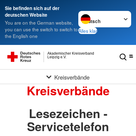
Sie befinden sich auf der
Sprache wechseln zu
deutschen Website
You are on the German website,
you can use the switch to switch to
Alles klar
the English one
Akademischer Kreisverband
Leipzig e.V.
Kreisverbände
Kreisverbände
Lesezeichen -
Servicetelefon