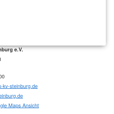
nburg e.V.
8
00
k-kv-steinburg.de
einburg.de
ogle Maps Ansicht