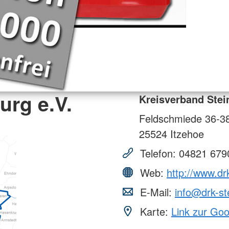
urg e.V.
Kreisverband Stei
Feldschmiede 36-3
25524
Itzehoe
Telefon:
04821 679
Web:
http://www.dr
E-Mail:
info@drk-st
Karte:
Link zur Go