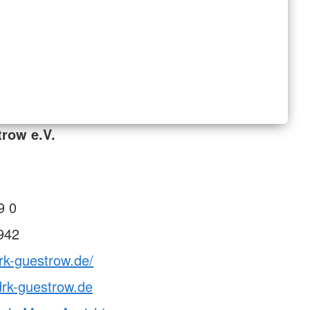
row e.V.
9 0
942
rk-guestrow.de/
k-guestrow.de