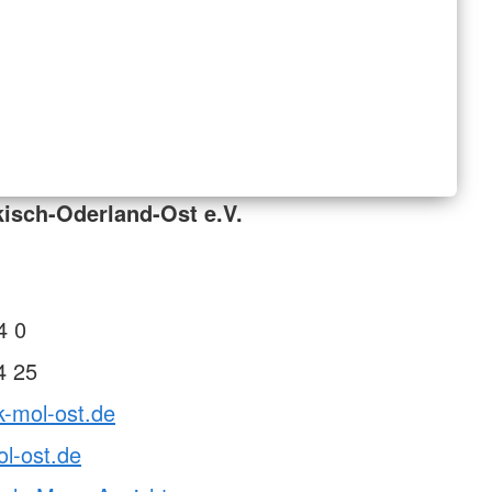
isch-Oderland-Ost e.V.
4 0
4 25
k-mol-ost.de
l-ost.de