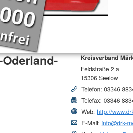
-Oderland-
Kreisverband Märk
Feldstraße 2 a
15306
Seelow
Telefon:
03346 883
Telefax:
03346 883
Web:
http://www.dr
E-Mail:
info@drk-mo