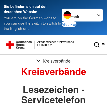
Sie befinden sich auf der
Sprache wechseln zu
deutschen Website
You are on the German website,
you can use the switch to switch to
Alles klar
the English one
Akademischer Kreisverband
Leipzig e.V.
Kreisverbände
Kreisverbände
Lesezeichen -
Servicetelefon