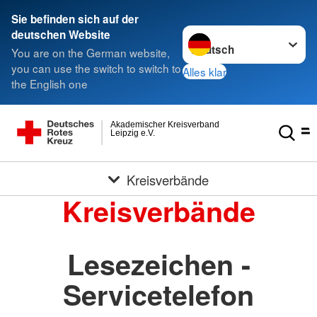
Sie befinden sich auf der
Sprache wechseln zu
deutschen Website
You are on the German website,
you can use the switch to switch to
Alles klar
the English one
Akademischer Kreisverband
Leipzig e.V.
Kreisverbände
Kreisverbände
Lesezeichen -
Servicetelefon