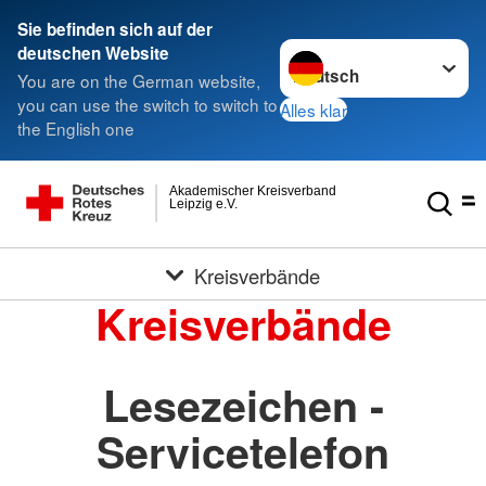
Sie befinden sich auf der
Sprache wechseln zu
deutschen Website
You are on the German website,
you can use the switch to switch to
Alles klar
the English one
Akademischer Kreisverband
Leipzig e.V.
Kreisverbände
Kreisverbände
Lesezeichen -
Servicetelefon