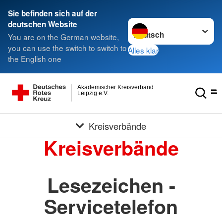
Sie befinden sich auf der
Sprache wechseln zu
deutschen Website
You are on the German website,
you can use the switch to switch to
Alles klar
the English one
Akademischer Kreisverband
Leipzig e.V.
Kreisverbände
Kreisverbände
Lesezeichen -
Servicetelefon