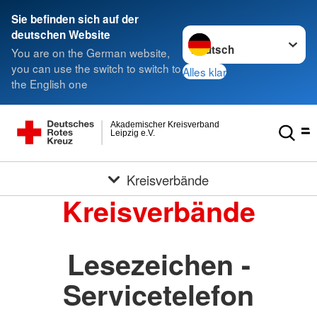
Sie befinden sich auf der
Sprache wechseln zu
deutschen Website
You are on the German website,
you can use the switch to switch to
Alles klar
the English one
Akademischer Kreisverband
Leipzig e.V.
Kreisverbände
Kreisverbände
Lesezeichen -
Servicetelefon