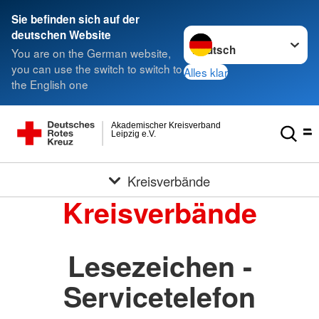
Sie befinden sich auf der
Sprache wechseln zu
deutschen Website
You are on the German website,
you can use the switch to switch to
Alles klar
the English one
Akademischer Kreisverband
Leipzig e.V.
Kreisverbände
Kreisverbände
Lesezeichen -
Servicetelefon