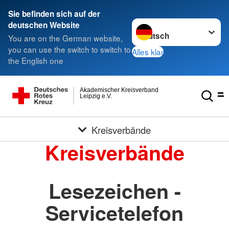
Sie befinden sich auf der
Sprache wechseln zu
deutschen Website
You are on the German website,
you can use the switch to switch to
Alles klar
the English one
Akademischer Kreisverband
Leipzig e.V.
Kreisverbände
Kreisverbände
Lesezeichen -
Servicetelefon