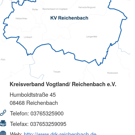
Kreisverband Vogtland/ Reichenbach e.V.
Humboldtstraße 45
08468
Reichenbach
Telefon:
03765325900
Telefax:
037653259095
Web:
http://www.drk-reichenbach.de