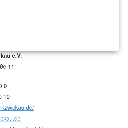
kau e.V.
aße 11
0 0
0 19
rkzwickau.de/
ickau.de