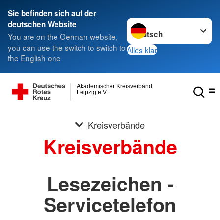
Sie befinden sich auf der
Sprache wechseln zu
deutschen Website
You are on the German website,
you can use the switch to switch to
Alles klar
the English one
Akademischer Kreisverband
Leipzig e.V.
Kreisverbände
Kreisverbände
Lesezeichen -
Servicetelefon