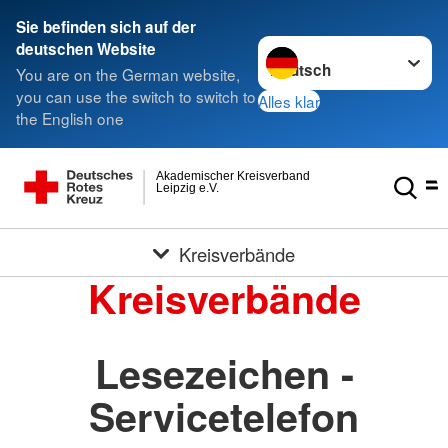
Sie befinden sich auf der
Sprache wechseln zu
deutschen Website
You are on the German website,
you can use the switch to switch to
Alles klar
the English one
Akademischer Kreisverband
Leipzig e.V.
Kreisverbände
Kreisverbände
Lesezeichen -
Servicetelefon