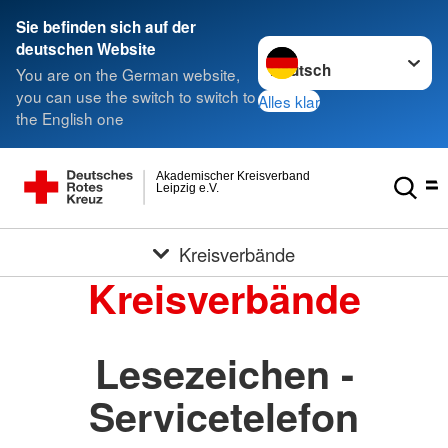
Sie befinden sich auf der
Sprache wechseln zu
deutschen Website
You are on the German website,
you can use the switch to switch to
Alles klar
the English one
Akademischer Kreisverband
Leipzig e.V.
Kreisverbände
Kreisverbände
Lesezeichen -
Servicetelefon