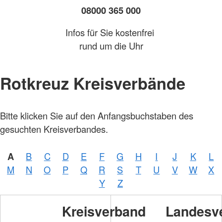
08000 365 000
Infos für Sie kostenfrei
rund um die Uhr
Rotkreuz Kreisverbände
Bitte klicken Sie auf den Anfangsbuchstaben des
gesuchten Kreisverbandes.
A
B
C
D
E
F
G
H
I
J
K
L
Foto:
M
N
O
P
Q
R
S
T
U
V
W
X
A.
Zelck
Y
Z
/
DRKS
Kreisverband
Landesv