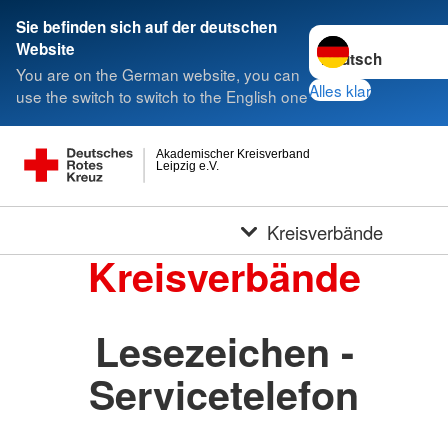
Sie befinden sich auf der deutschen
Sprache wechseln 
Website
You are on the German website, you can
Alles klar
use the switch to switch to the English one
Akademischer Kreisverband
Leipzig e.V.
Kreisverbände
Kreisverbände
Lesezeichen -
Servicetelefon