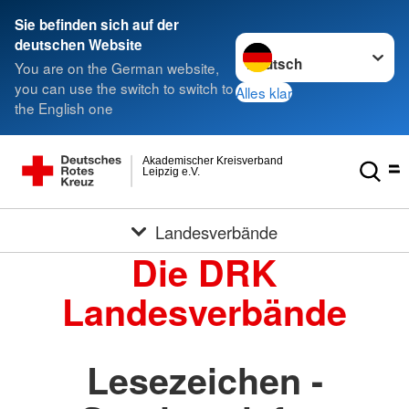
Sie befinden sich auf der
Sprache wechseln zu
deutschen Website
You are on the German website,
you can use the switch to switch to
Alles klar
the English one
Akademischer Kreisverband
Leipzig e.V.
Landesverbände
Die DRK
Landesverbände
Lesezeichen -