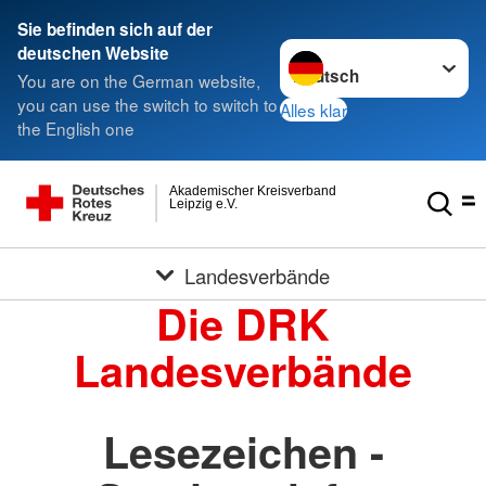
Sie befinden sich auf der
Sprache wechseln zu
deutschen Website
You are on the German website,
you can use the switch to switch to
Alles klar
the English one
Akademischer Kreisverband
Leipzig e.V.
Landesverbände
Die DRK
Landesverbände
Lesezeichen -