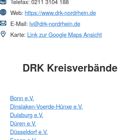
Telefax:
0211 3104 188
Web:
https://www.drk-nordrhein.de
E-Mail:
lv@drk-nordrhein.de
Karte:
Link zur Google Maps Ansicht
DRK Kreisverbände
Bonn e.V.
Dinslaken-Voerde-Hünxe e.V.
Duisburg e.V.
Düren e.V.
Düsseldorf e.V.
Essen e.V.