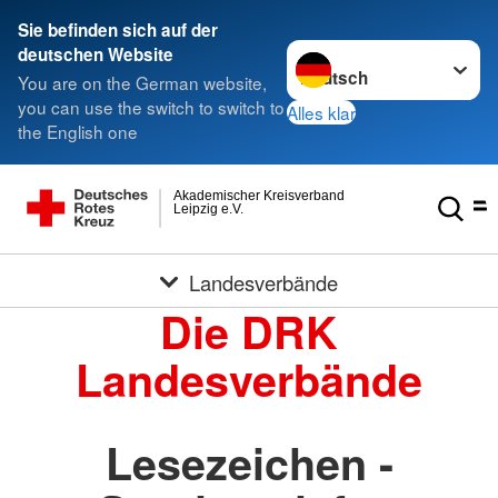
Sie befinden sich auf der
Sprache wechseln zu
deutschen Website
You are on the German website,
you can use the switch to switch to
Alles klar
the English one
Akademischer Kreisverband
Leipzig e.V.
Landesverbände
Die DRK
Landesverbände
Lesezeichen -