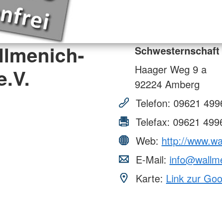
llmenich-
Schwesternschaft
Haager Weg 9 a
.V.
92224
Amberg
Telefon:
09621 499
Telefax:
09621 499
Web:
http://www.w
E-Mail:
info@wallm
Karte:
Link zur Go