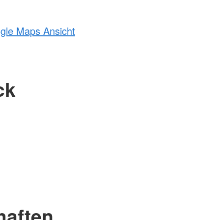
ogle Maps Ansicht
ck
haften