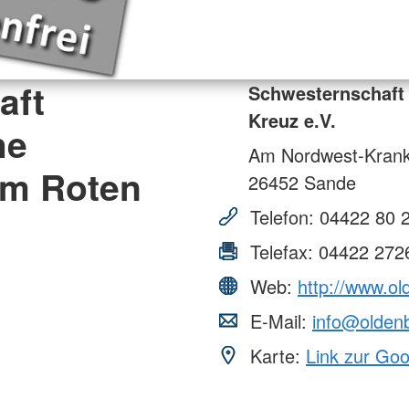
aft
Schwesternschaft
Kreuz e.V.
he
Am Nordwest-Krank
om Roten
26452
Sande
Telefon:
04422 80 
Telefax:
04422 272
Web:
http://www.o
E-Mail:
info@olden
Karte:
Link zur Go