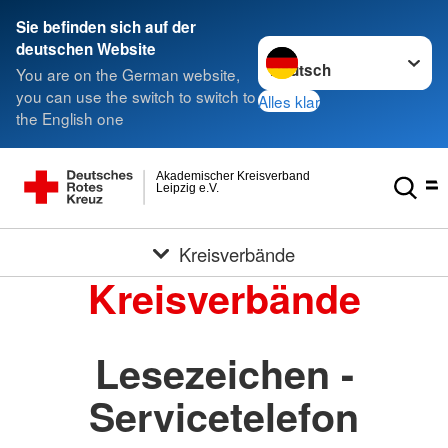
Sie befinden sich auf der
Sprache wechseln zu
deutschen Website
You are on the German website,
you can use the switch to switch to
Alles klar
the English one
Akademischer Kreisverband
Leipzig e.V.
Kreisverbände
Kreisverbände
Lesezeichen -
Servicetelefon