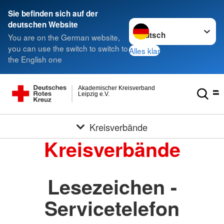
Sie befinden sich auf der
Sprache wechseln zu
deutschen Website
You are on the German website,
you can use the switch to switch to
Alles klar
the English one
Akademischer Kreisverband
Leipzig e.V.
Kreisverbände
Kreisverbände
Lesezeichen -
Servicetelefon