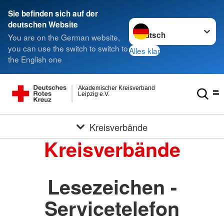
Sie befinden sich auf der
Sprache wechseln zu
deutschen Website
You are on the German website,
you can use the switch to switch to
Alles klar
the English one
Akademischer Kreisverband
Leipzig e.V.
Kreisverbände
Kreisverbände
Lesezeichen -
Servicetelefon