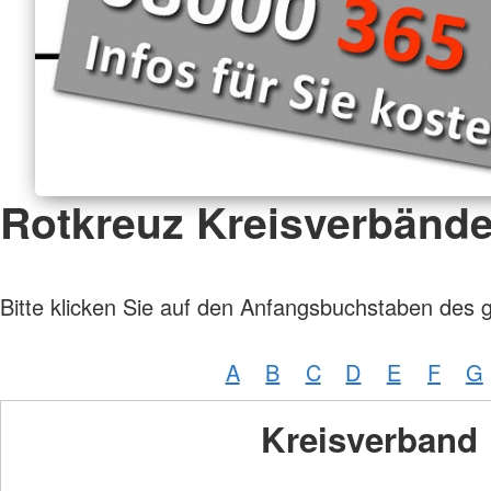
Rotkreuz Kreisverbänd
Bitte klicken Sie auf den Anfangsbuchstaben des 
A
B
C
D
E
F
G
Kreisverband