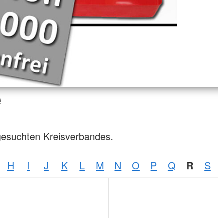
e
gesuchten Kreisverbandes.
H
I
J
K
L
M
N
O
P
Q
R
S