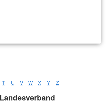
T
U
V
W
X
Y
Z
Landesverband