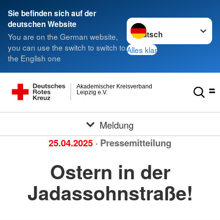
Sie befinden sich auf der
Sprache wechseln zu
deutschen Website
You are on the German website,
you can use the switch to switch to
Alles klar
the English one
Akademischer Kreisverband
Leipzig e.V.
Meldung
25.04.2025
· Pressemitteilung
Ostern in der
Jadassohnstraße!