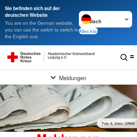
Sie befinden sich auf der
Sprache wechseln zu
deutschen Website
You are on the German website,
you can use the switch to switch to
Alles klar
the English one
Akademischer Kreisverband
Leipzig e.V.
Meldungen
Foto: A. Zelck / DRKS