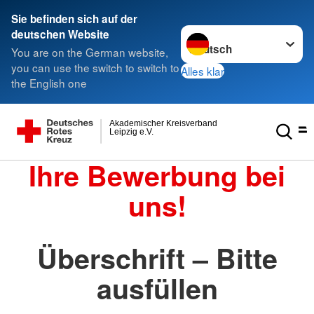
Sie befinden sich auf der
Sprache wechseln zu
deutschen Website
You are on the German website,
you can use the switch to switch to
Alles klar
the English one
Akademischer Kreisverband
Leipzig e.V.
Ihre Bewerbung bei
uns!
Überschrift – Bitte
ausfüllen