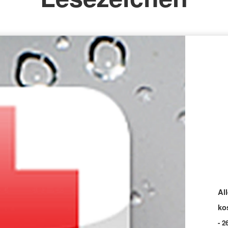
Al
ko
- 2