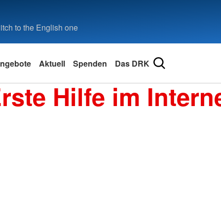
tch to the English one
ngebote
Aktuell
Spenden
Das DRK
rste Hilfe im Intern