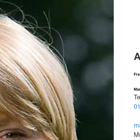
A
Fra
Mar
Te
01
ma
Mu