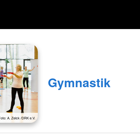
Gymnastik
Foto: A. Zelck /DRK e.V.