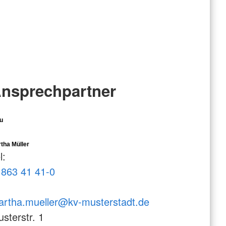
nsprechpartner
u
tha Müller
l:
863 41 41-0
rtha.mueller@kv-musterstadt.de
sterstr. 1