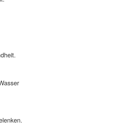
dheit.
 Wasser
elenken.