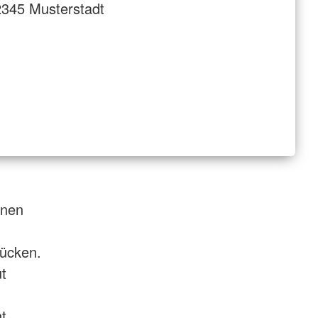
345 Musterstadt
nnen
Rücken.
t
t.