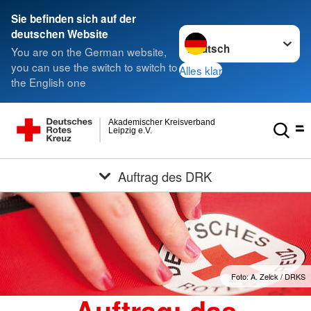
Sie befinden sich auf der
Sprache wechseln zu
deutschen Website
You are on the German website,
you can use the switch to switch to
Alles klar
the English one
Akademischer Kreisverband
Leipzig e.V.
Auftrag des DRK
Foto: A. Zelck / DRKS
Auftrag: das