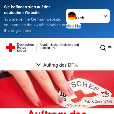
Sie befinden sich auf der
Sprache wechseln zu
deutschen Website
You are on the German website,
you can use the switch to switch to
Alles klar
the English one
Akademischer Kreisverband
Leipzig e.V.
Auftrag des DRK
Foto: A. Zelck / DRKS
Auftrag: das