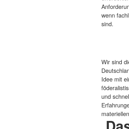
Anforderu
wenn fachl
sind.
Wir sind d
Deutschlan
Idee mit ei
föderalist
und schnel
Erfahrung
materielle
Das