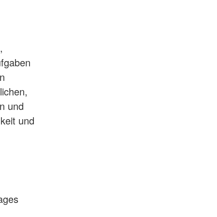
,
Aufgaben
on
lichen,
en und
keit und
rages