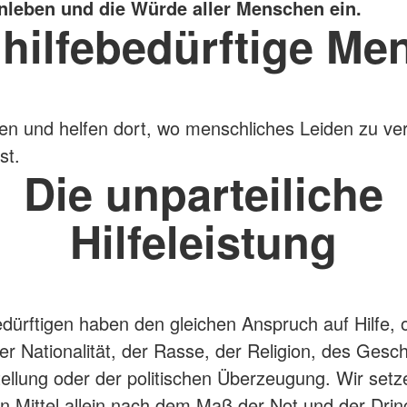
eben und die Würde aller Menschen ein.
 hilfebedürftige Me
en und helfen dort, wo menschliches Leiden zu ve
st.
Die unparteiliche
Hilfeleistung
bedürftigen haben den gleichen Anspruch auf Hilfe,
r Nationalität, der Rasse, der Religion, des Gesch
tellung oder der politischen Überzeugung. Wir setz
n Mittel allein nach dem Maß der Not und der Dring