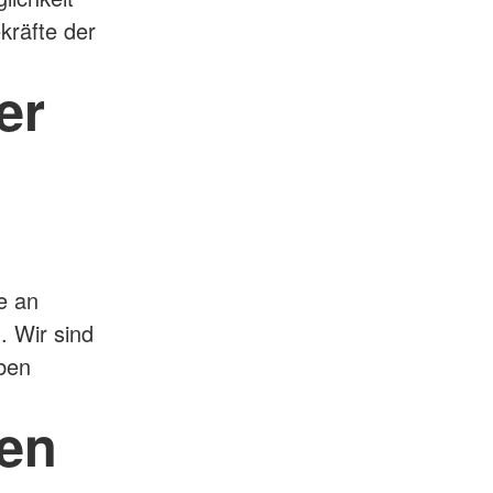
ekräfte der
er
e an
. Wir sind
ben
en