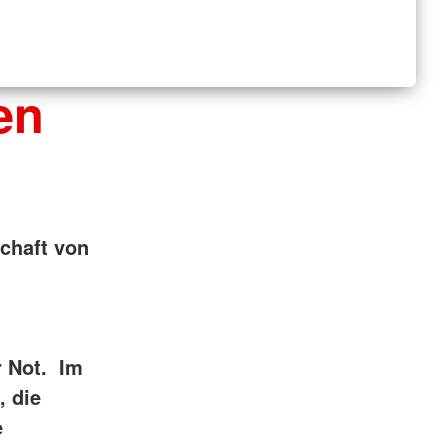
en
chaft von
r Not. Im
, die
e