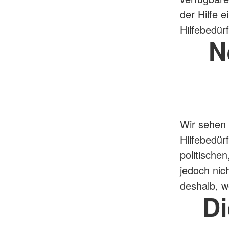
der Hilfe e
Hilfebedürf
N
Wir sehen 
Hilfebedür
politische
jedoch nic
deshalb, w
D