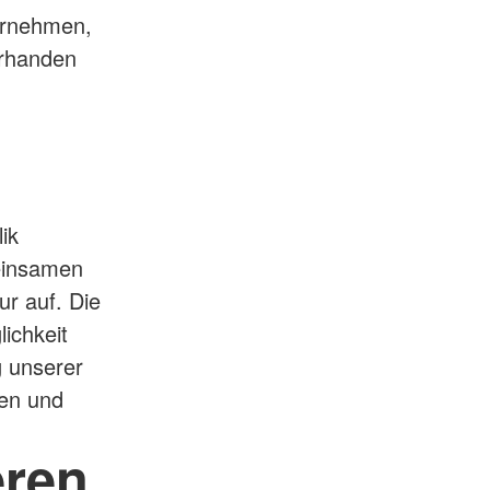
ernehmen,
orhanden
ik
meinsamen
ur auf. Die
ichkeit
g unserer
en und
eren