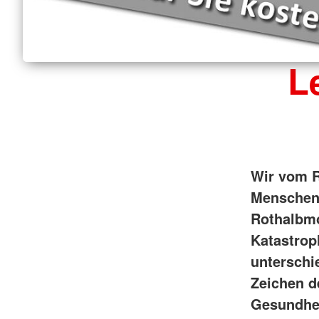
L
Wir vom R
Menschen 
Rothalbmo
Katastrop
unterschi
Zeichen d
Gesundhei