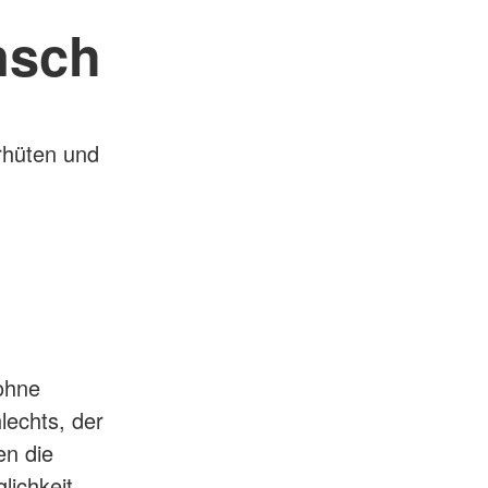
nsch
rhüten und
 ohne
lechts, der
en die
lichkeit