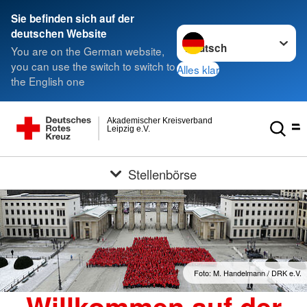
Sie befinden sich auf der
Sprache wechseln zu
deutschen Website
You are on the German website,
you can use the switch to switch to
Alles klar
the English one
Akademischer Kreisverband
Leipzig e.V.
Stellenbörse
Foto: M. Handelmann / DRK e.V.
Willkommen auf der