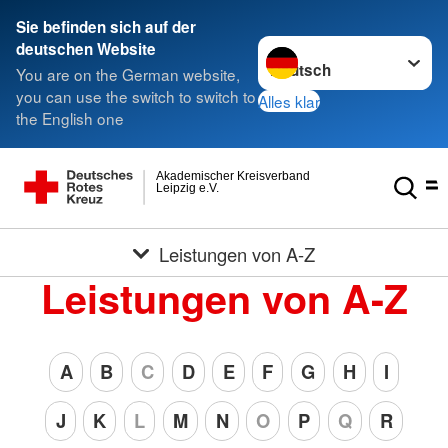
Sie befinden sich auf der
Sprache wechseln zu
deutschen Website
You are on the German website,
you can use the switch to switch to
Alles klar
the English one
Akademischer Kreisverband
Leipzig e.V.
Leistungen von A-Z
Leistungen von A-Z
A
B
C
D
E
F
G
H
I
J
K
L
M
N
O
P
Q
R