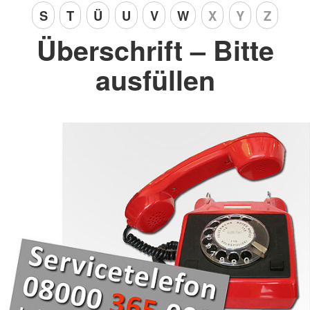
S
T
Ü
U
V
W
X
Y
Z
Überschrift – Bitte
ausfüllen